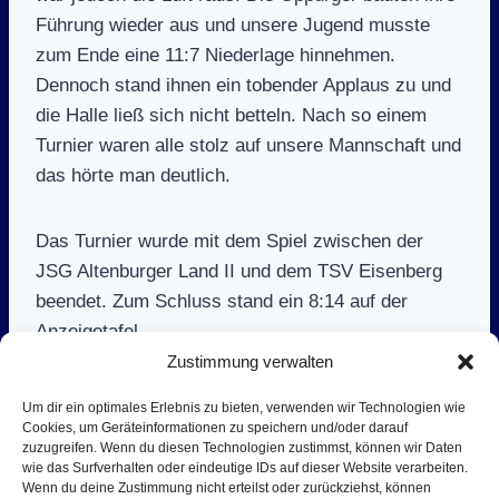
Führung wieder aus und unsere Jugend musste
zum Ende eine 11:7 Niederlage hinnehmen.
Dennoch stand ihnen ein tobender Applaus zu und
die Halle ließ sich nicht betteln. Nach so einem
Turnier waren alle stolz auf unsere Mannschaft und
das hörte man deutlich.
Das Turnier wurde mit dem Spiel zwischen der
JSG Altenburger Land II und dem TSV Eisenberg
beendet. Zum Schluss stand ein 8:14 auf der
Anzeigetafel.
Zustimmung verwalten
Auma spielte mit Kurt Seidel (1), Charlyn Warnke
Um dir ein optimales Erlebnis zu bieten, verwenden wir Technologien wie
(6), Bela Jahn (12), Emil Saberau (5), Julius
Cookies, um Geräteinformationen zu speichern und/oder darauf
zuzugreifen. Wenn du diesen Technologien zustimmst, können wir Daten
Kipnich, Anton Barnikow, Toni Weigelt.
wie das Surfverhalten oder eindeutige IDs auf dieser Website verarbeiten.
Wenn du deine Zustimmung nicht erteilst oder zurückziehst, können