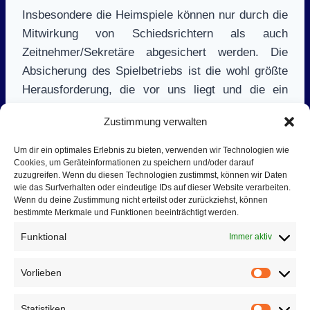
Insbesondere die Heimspiele können nur durch die
Mitwirkung von Schiedsrichtern als auch
Zeitnehmer/Sekretäre abgesichert werden. Die
Absicherung des Spielbetriebs ist die wohl größte
Herausforderung, die vor uns liegt und die ein
Engagement aller Mitglieder der Abteilung auch
Zustimmung verwalten
außerhalb des Spielfeldes erfordert.
Um dir ein optimales Erlebnis zu bieten, verwenden wir Technologien wie
Cookies, um Geräteinformationen zu speichern und/oder darauf
Doch nicht nur auf den Hallenboden sind wir aktiv.
zuzugreifen. Wenn du diesen Technologien zustimmst, können wir Daten
Wann immer es möglich ist, versuchen wir als
wie das Surfverhalten oder eindeutige IDs auf dieser Website verarbeiten.
Wenn du deine Zustimmung nicht erteilst oder zurückziehst, können
Abteilung am kulturellen Leben der Landgemeinde
bestimmte Merkmale und Funktionen beeinträchtigt werden.
teilzunehmen bzw. unseren Beitrag zu diesem zu
Funktional
Immer aktiv
leisten. Die
Chronik
berichtet von zahlreichen
Veranstaltungen, bei denen die Handballer aktiv
Vorlieben
waren. Insbesondere das von uns in Eigenregie
Vorlieb
durchgeführte jährliche Handballer Pfingstfest ist
Statistiken