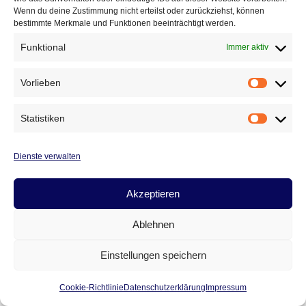
Wenn du deine Zustimmung nicht erteilst oder zurückziehst, können
bestimmte Merkmale und Funktionen beeinträchtigt werden.
Funktional
Immer aktiv
Vorlieben
Vorlieb
Statistiken
Statist
Dienste verwalten
Akzeptieren
Ablehnen
Cookie-Richtlinie
Datenschutz
Impressum
Einstellungen speichern
Kontakt
Cookie-Richtlinie
Datenschutzerklärung
Impressum