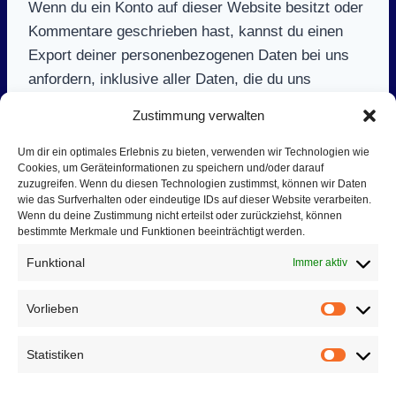
Wenn du ein Konto auf dieser Website besitzt oder
Kommentare geschrieben hast, kannst du einen
Export deiner personenbezogenen Daten bei uns
anfordern, inklusive aller Daten, die du uns
mitgeteilt hast. Darüber hinaus kannst du die
Zustimmung verwalten
Löschung aller personenbezogenen Daten, die wir
von dir gespeichert haben, anfordern. Dies umfasst
Um dir ein optimales Erlebnis zu bieten, verwenden wir Technologien wie
Cookies, um Geräteinformationen zu speichern und/oder darauf
nicht die Daten, die wir aufgrund administrativer,
zuzugreifen. Wenn du diesen Technologien zustimmst, können wir Daten
rechtlicher oder sicherheitsrelevanter
wie das Surfverhalten oder eindeutige IDs auf dieser Website verarbeiten.
Wenn du deine Zustimmung nicht erteilst oder zurückziehst, können
Notwendigkeiten aufbewahren müssen.
bestimmte Merkmale und Funktionen beeinträchtigt werden.
Funktional
Immer aktiv
Wohin deine Daten gesendet
Vorlieben
Vorlieb
werden
Statistiken
Statist
Besucher-Kommentare könnten von einem
automatisierten Dienst zur Spam-Erkennung