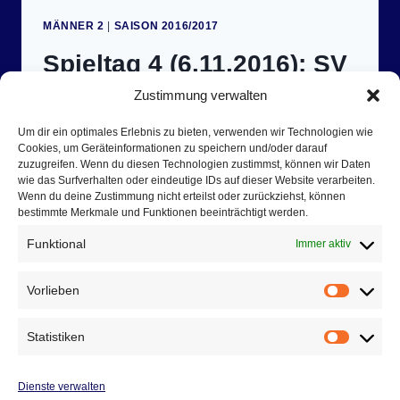
WEISS A
MÄNNER 2
|
SAISON 2016/2017
UMA I
I –
Spieltag 4 (6.11.2016): SV
P
OST S
Blau-Weiß Auma II – HBV
Zustimmung verwalten
V G
ERA I
Jena III 28:19 (10:6)
Um dir ein optimales Erlebnis zu bieten, verwenden wir Technologien wie
I 2
Cookies, um Geräteinformationen zu speichern und/oder darauf
zuzugreifen. Wenn du diesen Technologien zustimmst, können wir Daten
2:22 (
9. November 2016
wie das Surfverhalten oder eindeutige IDs auf dieser Website verarbeiten.
7:12)
Wenn du deine Zustimmung nicht erteilst oder zurückziehst, können
bestimmte Merkmale und Funktionen beeinträchtigt werden.
Blau-Weiß Reserve feiert völlig verdient ersten
Saisonerfolg Nach zwei Niederlagen zu
Funktional
Immer aktiv
Saisonbeginn wollten die Blau-Weiß en als
Tabellenschlusslicht im ersten Heimspiel
Vorlieben
Vorlieb
natürlich den ersten Erfolg einfahren. Auch
wenn mit den Gästen aus Jena ein routiniertes
Statistiken
Statist
und stets unbequemes Team in…
Dienste verwalten
SPIELTAG