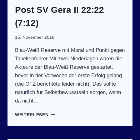
UFBAU A
LTENBURG I
Post SV Gera II 22:22
II 2
1:23 (
(7:12)
8:10)
15. November 2016
Blau-Weiß Reserve mit Moral und Punkt gegen
Tabellenführer Mit zwei Niederlagen waren die
Akteure der Blau-Weiß Reserve gestartet,
bevor in der Vorwoche der erste Erfolg gelang
(die OTZ berichtete leider nicht). Das sollte
natürlich für Selbstbewusstsein sorgen, wenn
da nicht…
SPIELTAG
WEITERLESEN
5
(12.11.2016):
SV
BLAU-