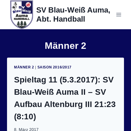
Zum
SV Blau-Weiß Auma,
Inhalt
Abt. Handball
springen
Männer 2
MÄNNER 2
|
SAISON 2016/2017
Spieltag 11 (5.3.2017): SV
Blau-Weiß Auma II – SV
Aufbau Altenburg III 21:23
(8:10)
8. März 2017