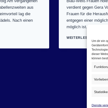
rfolg Am vergangenen
Blau-Weiß Frauen hole
abellenzweiten aus
verdient gegen Gera Vo
imvorteil lag die
Frauen für die Heraus
Mädels. Nach einen
entgegen einer möglich
möglich ist. So…
SPIELTA
WEITERLESEN
Um dir ein o
7
Geräteinfor
(22.1.201
Technologien
SV
dieser Websi
BLAU-
können best
WEISS A
Funktion
UMA –
T
SV G
Vorliebe
ERA Z
WÖTZEN 
Statistik
5:20 (
10:8)
Dienste ver