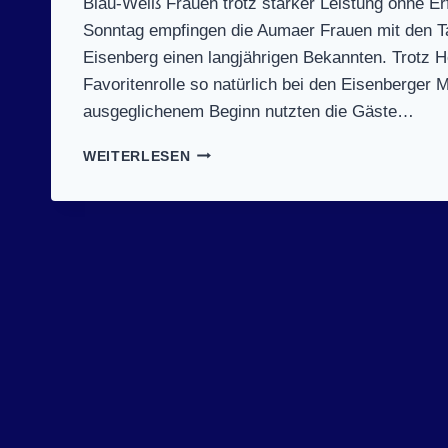
Blau-Weiß Frauen trotz starker Leistung ohne E
Sonntag empfingen die Aumaer Frauen mit den T
Eisenberg einen langjährigen Bekannten. Trotz He
Favoritenrolle so natürlich bei den Eisenberger 
ausgeglichenem Beginn nutzten die Gäste…
SPIELTAG
WEITERLESEN
9
(5.3.2017):
SV
BLAU-
WEISS A
UMA –
T
SV E
ISENBERG 2
3:25 (
9:10)