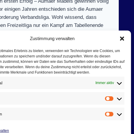
n ersten Erfolg – Aumaer Mädels gewinnen völlig
r einigen Jahren entschieden sich die Aumaer
forderung Verbandsliga. Wohl wissend, dass
en Freizeitliga nur ein Kampf am Tabellenende
Zustimmung verwalten
G
ptimales Erlebnis zu bieten, verwenden wir Technologien wie Cookies, um
mationen zu speichern und/oder darauf zuzugreifen. Wenn du diesen
7):
 zustimmst, können wir Daten wie das Surfverhalten oder eindeutige IDs auf
te verarbeiten. Wenn du deine Zustimmung nicht erteilst oder zurückziehst,
immte Merkmale und Funktionen beeinträchtigt werden.
al
Immer aktiv
n
Vorliebe
2
en
Statistik
walten