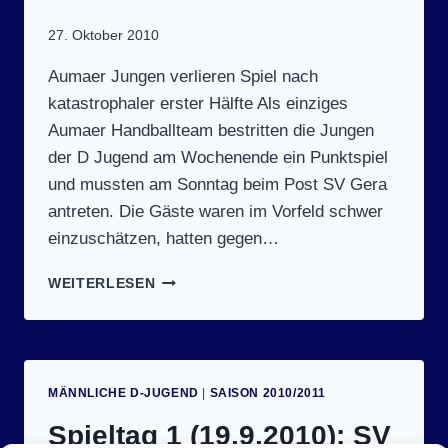
27. Oktober 2010
Aumaer Jungen verlieren Spiel nach
katastrophaler erster Hälfte Als einziges
Aumaer Handballteam bestritten die Jungen
der D Jugend am Wochenende ein Punktspiel
und mussten am Sonntag beim Post SV Gera
antreten. Die Gäste waren im Vorfeld schwer
einzuschätzen, hatten gegen…
SPIELTAG
WEITERLESEN
3
(24.10.2010):
POST
SV
GERA
MÄNNLICHE D-JUGEND
|
SAISON 2010/2011
–
SV
Spieltag 1 (19.9.2010): SV
BLAU-