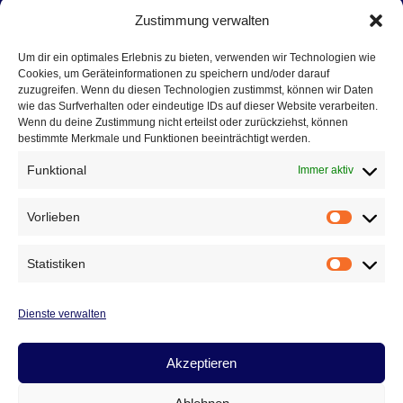
WEISS A
Blau-Weiß Auma – HSV
Zustimmung verwalten
UMA 2
2:18
Ronneburg 9:41 (1:17)
Um dir ein optimales Erlebnis zu bieten, verwenden wir Technologien wie
Cookies, um Geräteinformationen zu speichern und/oder darauf
zuzugreifen. Wenn du diesen Technologien zustimmst, können wir Daten
22. September 2010
wie das Surfverhalten oder eindeutige IDs auf dieser Website verarbeiten.
Wenn du deine Zustimmung nicht erteilst oder zurückziehst, können
bestimmte Merkmale und Funktionen beeinträchtigt werden.
Gleich zum Saisonauftakt hatten die Aumaer
Jungen einen Staffelfavoriten zu Gast. Dieser
Funktional
Immer aktiv
übernahm sofort die Initiative und bestimmte
mit einer vorbildlichen Manndeckung das Spie
Vorlieben
Vorlieb
deutlich. Immer wieder wurden die Aumaer zu
Abspielfehlern gezwungen, sodass vorerst
Statistiken
Statist
Aumaer Chancen selten waren. Erst…
Dienste verwalten
SPIELTAG
WEITERLESEN
1
(19.9.2010):
Akzeptieren
SV
BLAU-