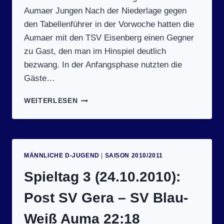
Aumaer Jungen Nach der Niederlage gegen
den Tabellenführer in der Vorwoche hatten die
Aumaer mit den TSV Eisenberg einen Gegner
zu Gast, den man im Hinspiel deutlich
bezwang. In der Anfangsphase nutzten die
Gäste…
SPIELTAG
WEITERLESEN
9
(23.1.2011):
SV
BLAU-
WEISS A
MÄNNLICHE D-JUGEND
|
SAISON 2010/2011
UMA –
T
Spieltag 3 (24.10.2010):
SV E
ISENBERG 1
Post SV Gera – SV Blau-
8:35 (
8:18)
Weiß Auma 22:18