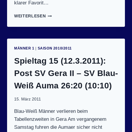
klarer Favorit…
SPIELTAG
WEITERLESEN
16
(20.3.2011):
SV
BLAU-
WEISS A
MÄNNER 1
|
SAISON 2010/2011
UMA –
L
Spieltag 15 (12.3.2011):
SV Z
IEGELHEIM I
Post SV Gera II – SV Blau-
I 2
9:23 (
Weiß Auma 26:20 (10:10)
15:11)
15. März 2011
Blau-Weiß Männer verlieren beim
Tabellenzweiten in Gera Am vergangenem
Samstag fuhren die Aumaer sicher nicht