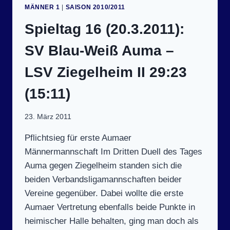
JENA
MÄNNER 1
|
SAISON 2010/2011
II
–
Spieltag 16 (20.3.2011):
SV
BLAU-
SV Blau-Weiß Auma –
WEISS A
UMA 2
LSV Ziegelheim II 29:23
3:27 (
13:14)
(15:11)
23. März 2011
Pflichtsieg für erste Aumaer
Männermannschaft Im Dritten Duell des Tages
Auma gegen Ziegelheim standen sich die
beiden Verbandsligamannschaften beider
Vereine gegenüber. Dabei wollte die erste
Aumaer Vertretung ebenfalls beide Punkte in
heimischer Halle behalten, ging man doch als