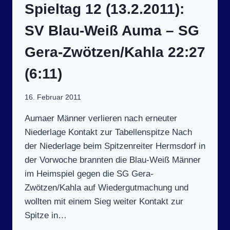
T
Spieltag 12 (13.2.2011):
SV E
ISENBERG 2
SV Blau-Weiß Auma – SG
9:30 (
15:16)
Gera-Zwötzen/Kahla 22:27
(6:11)
16. Februar 2011
Aumaer Männer verlieren nach erneuter
Niederlage Kontakt zur Tabellenspitze Nach
der Niederlage beim Spitzenreiter Hermsdorf in
der Vorwoche brannten die Blau-Weiß Männer
im Heimspiel gegen die SG Gera-
Zwötzen/Kahla auf Wiedergutmachung und
wollten mit einem Sieg weiter Kontakt zur
Spitze in…