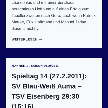
chancenlos und mit einer durchaus
berechtigten Hoffnung auf einen Erfolg zum
Tabellenzweiten nach Gera, auch wenn Patrick
Mattke, Erik Hoffmann und Manuel Jedan
diesmal nicht…
SPIELTAG
WEITERLESEN
15
(12.3.2011):
POST
SV
GERA
MÄNNER 1
|
SAISON 2010/2011
II
–
Spieltag 14 (27.2.2011):
SV
BLAU-
SV Blau-Weiß Auma –
WEISS A
UMA 2
TSV Eisenberg 29:30
6:20 (
10:10)
(15:16)