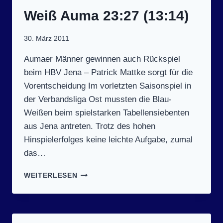
LTENBURG I
II 3
Weiß Auma 23:27 (13:14)
0:25 (
15:14)
30. März 2011
Aumaer Männer gewinnen auch Rückspiel
beim HBV Jena – Patrick Mattke sorgt für die
Vorentscheidung Im vorletzten Saisonspiel in
der Verbandsliga Ost mussten die Blau-
Weißen beim spielstarken Tabellensiebenten
aus Jena antreten. Trotz des hohen
Hinspielerfolges keine leichte Aufgabe, zumal
das…
SPIELTAG
WEITERLESEN
17
(27.3.2011):
HBV
90