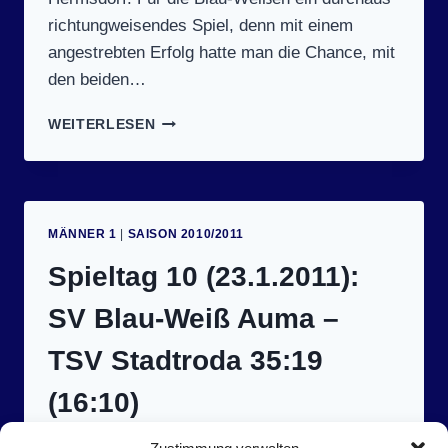
richtungweisendes Spiel, denn mit einem
angestrebten Erfolg hatte man die Chance, mit
den beiden…
SPIELTAG
WEITERLESEN
11
(5.2.2011):
SV
HERMSDORF
III
MÄNNER 1
|
SAISON 2010/2011
–
SV
Spieltag 10 (23.1.2011):
BW
AUMA
SV Blau-Weiß Auma –
28:18
(14:9)
TSV Stadtroda 35:19
(16:10)