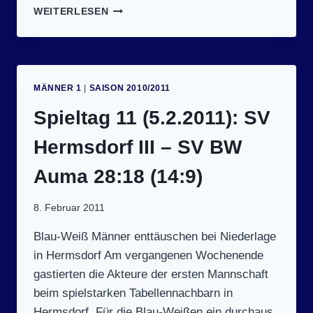
SPIELTAG
WEITERLESEN
12
(13.2.2011):
SV
BLAU-
WEISS A
MÄNNER 1
|
SAISON 2010/2011
UMA –
S
Spieltag 11 (5.2.2011): SV
G G
ERA-Z
Hermsdorf III – SV BW
WÖTZEN/KAHLA 2
2:27 (
Auma 28:18 (14:9)
6:11)
8. Februar 2011
Blau-Weiß Männer enttäuschen bei Niederlage
in Hermsdorf Am vergangenen Wochenende
gastierten die Akteure der ersten Mannschaft
beim spielstarken Tabellennachbarn in
Hermsdorf. Für die Blau-Weißen ein durchaus