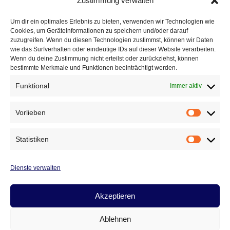
Zustimmung verwalten
26. Januar 2011
Aumaer nach klaren Heimerfolg weiter mit
Um dir ein optimales Erlebnis zu bieten, verwenden wir Technologien wie
Cookies, um Geräteinformationen zu speichern und/oder darauf
Kontakt zur Tabellenspitze In ihrem ersten
zuzugreifen. Wenn du diesen Technologien zustimmst, können wir Daten
Punktspiel des neuen Jahres empfingen die
wie das Surfverhalten oder eindeutige IDs auf dieser Website verarbeiten.
Wenn du deine Zustimmung nicht erteilst oder zurückziehst, können
Blau-Weißen am vergangenen Sonntag die
bestimmte Merkmale und Funktionen beeinträchtigt werden.
Gäste vom TSV Stadtroda und wollten mit
Funktional
Immer aktiv
einem Erfolg weiterhin den Kontakt zur
Tabellenspitze wahren. Auch wenn…
Vorlieben
Vorlieb
SPIELTAG
WEITERLESEN
10
Statistiken
Statist
(23.1.2011):
SV
BLAU-
Dienste verwalten
Seitennavigation
Nächste
1
2
3
WEISS A
UMA –
Akzeptieren
Seite
T
SV S
Ablehnen
TADTRODA 3