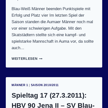
Blau-Weiß Männer beenden Punktspiele mit
Erfolg und Platz vier Im letzten Spiel der
Saison standen die Aumaer Männer noch mal
vor einer schwierigen Aufgabe. Mit den
Skatstädtern stellte sich eine kampf- und
spielstarke Mannschaft in Auma vor, da sollte
auch…
SPIELTAG
WEITERLESEN
18
(2.4.2011):
SV
BLAU-
WEISS A
MÄNNER 1
|
SAISON 2010/2011
UMA –
S
Spieltag 17 (27.3.2011):
V A
UFBAU A
HBV 90 Jena II – SV Blau-