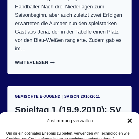
Handballer Nach drei Niederlagen zum
Saisonbeginn, aber auch zuletzt zwei Erfolgen
erwarteten die Aumaer nun den spielstarken
Gast aus Jena, der in der Tabelle einen Platz
vor den Blau-Weißen rangierte. Zudem gab es
im…
SPIELTAG
WEITERLESEN
7
(23.1.2011):
SV
BLAU-
WEISS A
GEMISCHTE E-JUGEND
|
SAISON 2010/2011
UMA –
H
Spieltag 1 (19.9.2010): SV
BV 9
0 J
Zustimmung verwalten
Blau-Weiß Auma – TSV
ENA 2
5:18 (
Stadtroda 15:22
Um dir ein optimales Erlebnis zu bieten, verwenden wir Technologien wie