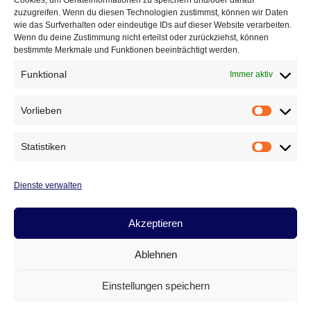
Cookies, um Geräteinformationen zu speichern und/oder darauf
12:6)
zuzugreifen. Wenn du diesen Technologien zustimmst, können wir Daten
22. September 2010
wie das Surfverhalten oder eindeutige IDs auf dieser Website verarbeiten.
Wenn du deine Zustimmung nicht erteilst oder zurückziehst, können
bestimmte Merkmale und Funktionen beeinträchtigt werden.
Im ersten Spiel der neuen Saison mussten die
Aumaer gegen die Gäste aus Stadtroda
Funktional
Immer aktiv
bestehen, die gleich zu Beginn mit 0:2 in
Führung gingen. Dennoch entwickelte sich ein
Vorlieben
Vorlieb
ausgeglichenes Spiel indem die Blau Weißen
mehrfach ausgleichen konnten. So war
Statistiken
Statist
während…
Dienste verwalten
SPIELTAG
WEITERLESEN
1
Akzeptieren
(19.9.2010):
SV
BLAU-
Ablehnen
WEISS A
Cookie-Richtlinie
Datenschutz
Impressum
UMA –
Einstellungen speichern
T
Kontakt
SV S