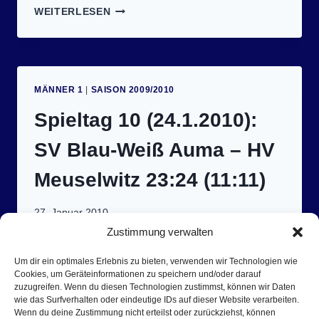
SPIELTAG
WEITERLESEN
11
(30.1.2010):
SV
HERMSDORF
III
MÄNNER 1
|
SAISON 2009/2010
–
SV
Spieltag 10 (24.1.2010):
BLAU-
WEISS A
SV Blau-Weiß Auma – HV
UMA 2
2:18 (
Meuselwitz 23:24 (11:11)
11:8)
27. Januar 2010
Zustimmung verwalten
Dreizehn Rüdiger Tore können bittere
Heimniederlage nicht verhindern Am
Um dir ein optimales Erlebnis zu bieten, verwenden wir Technologien wie
Cookies, um Geräteinformationen zu speichern und/oder darauf
vergangenen Samstag empfingen die Aumaer
zuzugreifen. Wenn du diesen Technologien zustimmst, können wir Daten
mit dem HV Meuselwitz zwar ein spielstarkes
wie das Surfverhalten oder eindeutige IDs auf dieser Website verarbeiten.
Wenn du deine Zustimmung nicht erteilst oder zurückziehst, können
Team, doch hatten sich die Blau-Weißen den