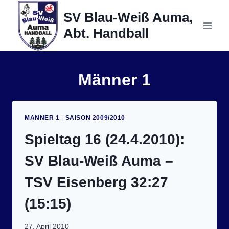
Zum
SV Blau-Weiß Auma,
Inhalt
Abt. Handball
springen
Männer 1
MÄNNER 1
|
SAISON 2009/2010
Spieltag 16 (24.4.2010):
SV Blau-Weiß Auma –
TSV Eisenberg 32:27
(15:15)
27. April 2010