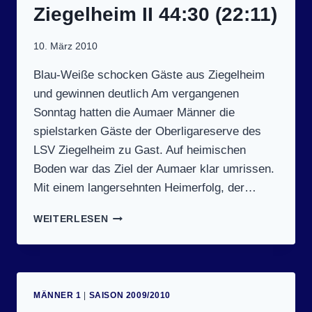
I 2
Ziegelheim II 44:30 (22:11)
7:28 (
14:16)
10. März 2010
Blau-Weiße schocken Gäste aus Ziegelheim
und gewinnen deutlich Am vergangenen
Sonntag hatten die Aumaer Männer die
spielstarken Gäste der Oberligareserve des
LSV Ziegelheim zu Gast. Auf heimischen
Boden war das Ziel der Aumaer klar umrissen.
Mit einem langersehnten Heimerfolg, der…
SPIELTAG
WEITERLESEN
12
(7.3.2010):
SV
BLAU-
WEISS A
MÄNNER 1
|
SAISON 2009/2010
UMA –