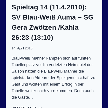
BLAU-
Spieltag 14 (11.4.2010):
WEISS A
UMA 2
SV Blau-Weiß Auma – SG
2:25 (
12:13)
Gera Zwötzen /Kahla
26:23 (13:10)
14. April 2010
Blau-Weiß Männer kämpfen sich auf fünften
Tabellenplatz vor Im vorletzten Heimspiel der
Saison hatten die Blau-Weiß Männer die
spielstarken Akteure der Spielgemeinschaft zu
Gast und wollten mit einem Erfolg in der
Tabelle weiter nach vorn kommen. Doch auch
die Gäste…
SPIELTAG