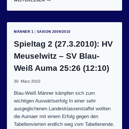
WEITERLESEN
14
(11.4.2010):
SV
BLAU-
WEISS A
MÄNNER 1
|
SAISON 2009/2010
UMA –
S
Spieltag 2 (27.3.2010): HV
G G
ERA Z
Meuselwitz – SV Blau-
WÖTZEN /
KAHLA 2
Weiß Auma 25:26 (12:10)
6:23 (
13:10)
30. März 2010
Blau-Weiß Männer kämpfen sich zum
wichtigen Auswärtserfolg In einer sehr
ausgeglichenen Landesklassenstaffel wollten
die Aumaer mit einem Erfolg gegen den
Tabellenvierten endlich weg vom Tabellenende.