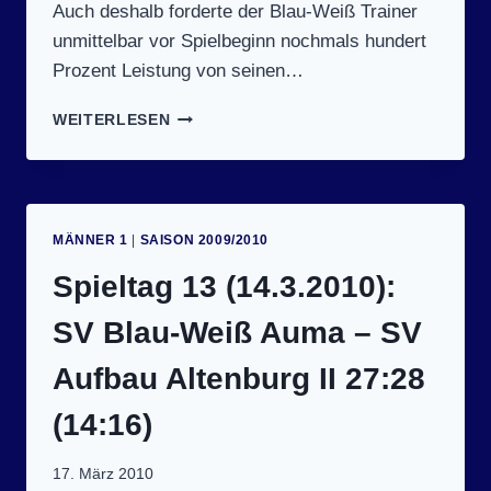
Auch deshalb forderte der Blau-Weiß Trainer
unmittelbar vor Spielbeginn nochmals hundert
Prozent Leistung von seinen…
SPIELTAG
WEITERLESEN
2
(27.3.2010):
HV
MEUSELWITZ
–
MÄNNER 1
|
SAISON 2009/2010
SV
BLAU-
Spieltag 13 (14.3.2010):
WEISS A
UMA 2
SV Blau-Weiß Auma – SV
5:26 (
12:10)
Aufbau Altenburg II 27:28
(14:16)
17. März 2010