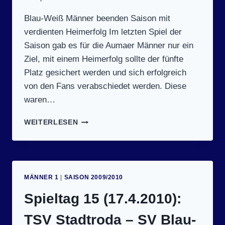
Blau-Weiß Männer beenden Saison mit
verdienten Heimerfolg Im letzten Spiel der
Saison gab es für die Aumaer Männer nur ein
Ziel, mit einem Heimerfolg sollte der fünfte
Platz gesichert werden und sich erfolgreich
von den Fans verabschiedet werden. Diese
waren…
SPIELTAG
WEITERLESEN
16
(24.4.2010):
SV
BLAU-
WEISS A
MÄNNER 1
|
SAISON 2009/2010
UMA –
T
Spieltag 15 (17.4.2010):
SV E
ISENBERG 3
TSV Stadtroda – SV Blau-