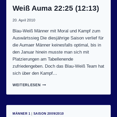
2:27 (
15:15)
Weiß Auma 22:25 (12:13)
20. April 2010
Blau-Weiß Männer mit Moral und Kampf zum
Auswärtssieg Die diesjährige Saison verlief für
die Aumaer Männer keinesfalls optimal, bis in
den Januar hinein musste man sich mit
Platzierungen am Tabellenende
zufriedengeben. Doch das Blau-Weiß Team hat
sich über den Kampf…
SPIELTAG
WEITERLESEN
15
(17.4.2010):
TSV
STADTRODA
–
MÄNNER 1
|
SAISON 2009/2010
SV