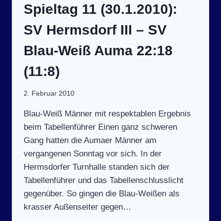
L
Spieltag 11 (30.1.2010):
SV Z
IEGELHEIM I
SV Hermsdorf III – SV
I 4
4:30 (
Blau-Weiß Auma 22:18
22:11)
(11:8)
2. Februar 2010
Blau-Weiß Männer mit respektablen Ergebnis
beim Tabellenführer Einen ganz schweren
Gang hatten die Aumaer Männer am
vergangenen Sonntag vor sich. In der
Hermsdorfer Turnhalle standen sich der
Tabellenführer und das Tabellenschlusslicht
gegenüber. So gingen die Blau-Weißen als
krasser Außenseiter gegen…