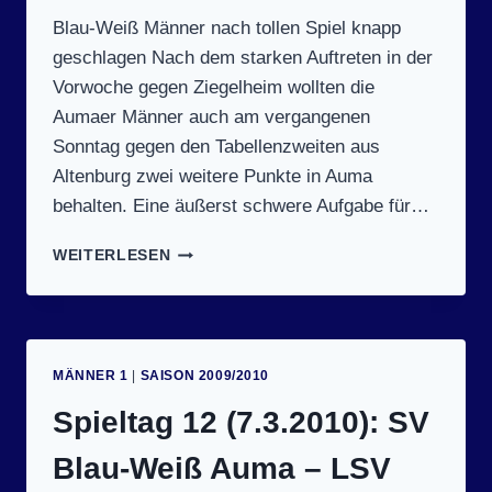
Blau-Weiß Männer nach tollen Spiel knapp
geschlagen Nach dem starken Auftreten in der
Vorwoche gegen Ziegelheim wollten die
Aumaer Männer auch am vergangenen
Sonntag gegen den Tabellenzweiten aus
Altenburg zwei weitere Punkte in Auma
behalten. Eine äußerst schwere Aufgabe für…
SPIELTAG
WEITERLESEN
13
(14.3.2010):
SV
BLAU-
WEISS A
MÄNNER 1
|
SAISON 2009/2010
UMA –
S
Spieltag 12 (7.3.2010): SV
V A
UFBAU A
Blau-Weiß Auma – LSV
LTENBURG I