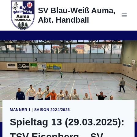
Zum
SV Blau-Weiß Auma,
Inhalt
Abt. Handball
springen
MÄNNER 1
|
SAISON 2024/2025
Spieltag 13 (29.03.2025):
TSV Eisenberg – SV