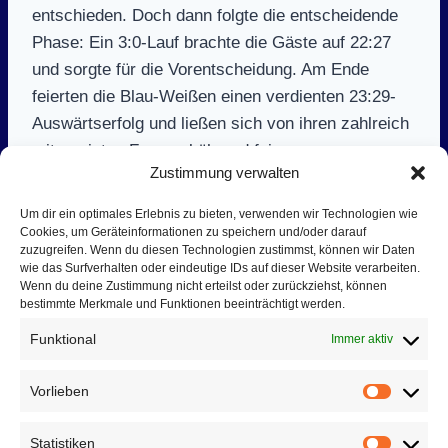
entschieden. Doch dann folgte die entscheidende
Phase: Ein 3:0-Lauf brachte die Gäste auf 22:27
und sorgte für die Vorentscheidung. Am Ende
feierten die Blau-Weißen einen verdienten 23:29-
Auswärtserfolg und ließen sich von ihren zahlreich
mitgereisten Fans gebührend feiern.
Zustimmung verwalten
Auma spielte mit: Leon Geiler, Lukas Kraske (3),
Um dir ein optimales Erlebnis zu bieten, verwenden wir Technologien wie
Cookies, um Geräteinformationen zu speichern und/oder darauf
Colin Töpel (8), Andreas Röhler (2), Oscar Weise
zuzugreifen. Wenn du diesen Technologien zustimmst, können wir Daten
(2), Patrick Mattke (3), Lucas Hempel (2), Andre
wie das Surfverhalten oder eindeutige IDs auf dieser Website verarbeiten.
Wenn du deine Zustimmung nicht erteilst oder zurückziehst, können
Grille, Tim Seidel (6), Henning Staps und Dustin
bestimmte Merkmale und Funktionen beeinträchtigt werden.
Warnke (3).
Funktional
Immer aktiv
Vorlieben
Vorlieb
Beitragsnavigation
ZURÜCK
WEITER
Statistiken
Spieltag 12
Spieltag 10