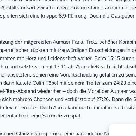
 Aushilfstorwart zwischen den Pfosten stand, fand immer be
rspielten sich eine knappe 8:9-Führung. Doch die Gastgeber
tützung der mitgereisten Aumaer Fans. Trotz schöner Kombin
parteiischen rückten mit fragwürdigen Entscheidungen in den
ften mit Herz und Leidenschaft weiter. Beim 15:15 durch O
iffen und setzte sich auf 17:15 ab. Auma ließ sich nicht abs
her absetzten, schien eine Vorentscheidung gefallen zu sei
 dann läutete Colin Töpel mit seinem Treffer zum 24:23 ei
rei-Tore-Abstand wieder her – doch die Moral der Aumaer war
 sich mehrere Chancen und verkürzte auf 27:26. Dann die 
it clever herunter. Doch Auma kam noch einmal in Ballbesitz 
ter entschied: eine Sekunde zu spät.
ischen Glanzleistung erneut eine hauchdünne Niederlage g