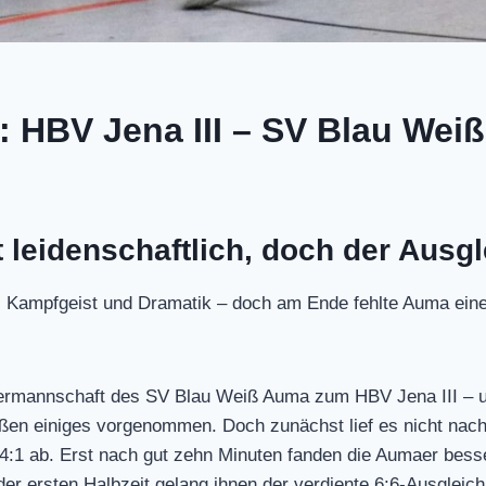
): HBV Jena III – SV Blau Weiß
leidenschaftlich, doch der Ausgle
n, Kampfgeist und Dramatik – doch am Ende fehlte Auma ei
rmannschaft des SV Blau Weiß Auma zum HBV Jena III – un
ißen einiges vorgenommen. Doch zunächst lief es nicht nac
 4:1 ab. Erst nach gut zehn Minuten fanden die Aumaer besse
der ersten Halbzeit gelang ihnen der verdiente 6:6-Ausgleic