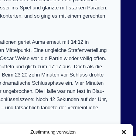
sser ins Spiel und glänzte mit starken Paraden.
 konterten, und so ging es mit einem gerechten
ationen geriet Auma erneut mit 14:12 in
 Mittelpunkt. Eine ungleiche Strafenverteilung
scar Weise war die Partie wieder völlig offen.
chütteln und glich zum 17:17 aus. Doch als die
n. Beim 23:20 zehn Minuten vor Schluss drohte
ne dramatische Schlussphase ein. Vier Minuten
 ungebrochen. Die Halle war nun fest in Blau-
Schlüsselszene: Noch 42 Sekunden auf der Uhr,
– und tatsächlich landete der vermeintliche
Zustimmung verwalten
egen ein Spitzenteam hinnehmen. Doch mit dieser