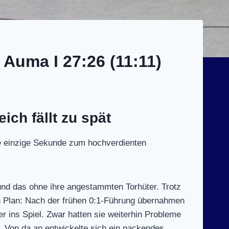
 Auma I 27:26 (11:11)
ich fällt zu spät
ne einzige Sekunde zum hochverdienten
d das ohne ihre angestammten Torhüter. Trotz
h Plan: Nach der frühen 0:1-Führung übernahmen
r ins Spiel. Zwar hatten sie weiterhin Probleme
h. Von da an entwickelte sich ein packendes