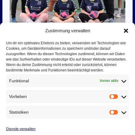
Zustimmung verwalten
Um dir ein optimales Erlebnis zu bieten, verwenden wir Technologien wie
Übungsleiter:
Cookies, um Geräteinformationen zu speichern und/oder darauf
zuzugreifen. Wenn du diesen Technologien zustimmst, können wir Daten
wie das Surfverhalten oder eindeutige IDs auf dieser Website verarbeiten.
Jacques Wolfrum
Wenn du deine Zustimmung nicht erteilst oder zurückziehst, können
Kay-Uwe Neudeck
bestimmte Merkmale und Funktionen beeinträchtigt werden.
Funktional
Immer aktiv
Trainingszeit:
Vorlieben
Vorlieb
Freitag, 18:30 – 20:00 Uhr
Statistiken
Statist
Spielberichte:
Link
Dienste verwalten