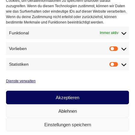
Cookies, um Geräteinformationen zu speichern und/oder darauf
Andreas Röhler (5), Jacques Wolfrum (1), Oscar
zuzugreifen. Wenn du diesen Technologien zustimmst, können wir Daten
Weise (3), Patrick Mattke (5), Lucas Hempel (1),
wie das Surfverhalten oder eindeutige IDs auf dieser Website verarbeiten.
Wenn du deine Zustimmung nicht erteilst oder zurückziehst, können
Andre Grille, Henning Staps (2) und Kay Uwe
bestimmte Merkmale und Funktionen beeinträchtigt werden.
Neudeck.
Funktional
Immer aktiv
Vorlieben
Vorlieb
Beitragsnavigation
ZURÜCK
WEITER
Statistiken
Turnier 3 (26.10.2024)
Spieltag 6 (23.11.2024):
Statist
HSG Saalfeld/Könitz II –
SV Blau-Weiß Auma
Dienste verwalten
I 26:19 (13:9)
Akzeptieren
Ablehnen
Cookie-Richtlinie
Datenschutz
Impressum
Einstellungen speichern
Kontakt