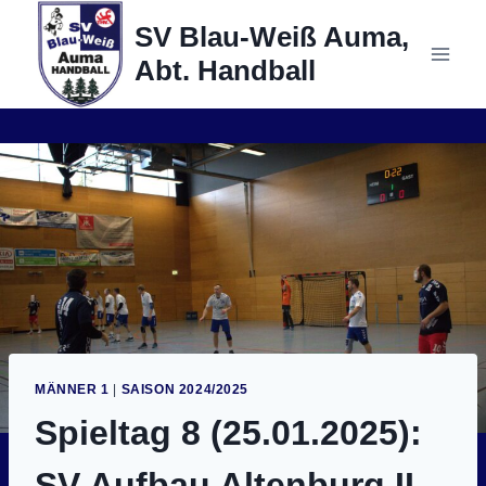
Zum
SV Blau-Weiß Auma,
Inhalt
Abt. Handball
springen
MÄNNER 1
|
SAISON 2024/2025
Spieltag 8 (25.01.2025):
SV Aufbau Altenburg II –