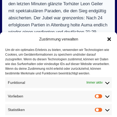
den letzten Minuten glänzte Torhüter Leon Geiler
mit spektakulären Paraden, die den Sieg endgültig
absicherten. Der Jubel war grenzenlos: Nach 24
erfolglosen Partien in Altenburg holte Auma endlich
wieder einen verdienten und deutlichen 21:29-
Erfolg.
Zustimmung verwalten
Um dir ein optimales Erlebnis zu bieten, verwenden wir Technologien wie
Cookies, um Geräteinformationen zu speichern und/oder darauf
zuzugreifen. Wenn du diesen Technologien zustimmst, können wir Daten
Auma spielte mit: Leon Geiler, Manuel Krause,
wie das Surfverhalten oder eindeutige IDs auf dieser Website verarbeiten.
Lukas Kraske (4), Colin Töpel (6), Andreas Röhler
Wenn du deine Zustimmung nicht erteilst oder zurückziehst, können
bestimmte Merkmale und Funktionen beeinträchtigt werden.
(6), Henning Staps (1), Tim Seidel (1), Patrik
Mattke (5), Oscar Weise, Lucas Hempel (1).
Funktional
Immer aktiv
Vorlieben
Vorlieb
Statistiken
Statist
ZURÜCK
WEITER