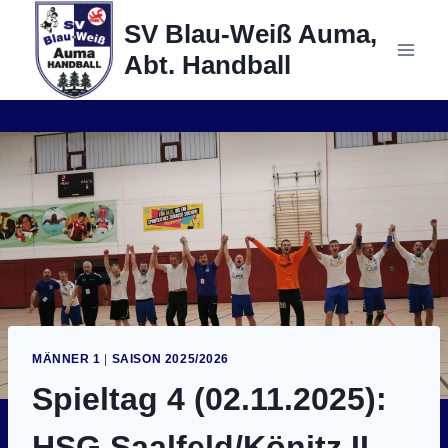
Zum
SV Blau-Weiß Auma,
Inhalt
Abt. Handball
springen
MÄNNER 1
|
SAISON 2025/2026
Spieltag 4 (02.11.2025):
HSG Saalfeld/Könitz II –