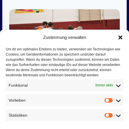
Zustimmung verwalten
Um dir ein optimales Erlebnis zu bieten, verwenden wir Technologien wie
Cookies, um Geräteinformationen zu speichern und/oder darauf
zuzugreifen. Wenn du diesen Technologien zustimmst, können wir Daten
wie das Surfverhalten oder eindeutige IDs auf dieser Website verarbeiten.
Wenn du deine Zustimmung nicht erteilst oder zurückziehst, können
bestimmte Merkmale und Funktionen beeinträchtigt werden.
Funktional
Immer aktiv
Vorlieben
Vorlieb
Beitragsnavigation
ZURÜCK
WEITER
Statistiken
Spieltag 2 (01.11.2025):
Turnier 3 (08.11.2025):
Statist
SV Blau-Weiß Auma
HSV Ronneburg