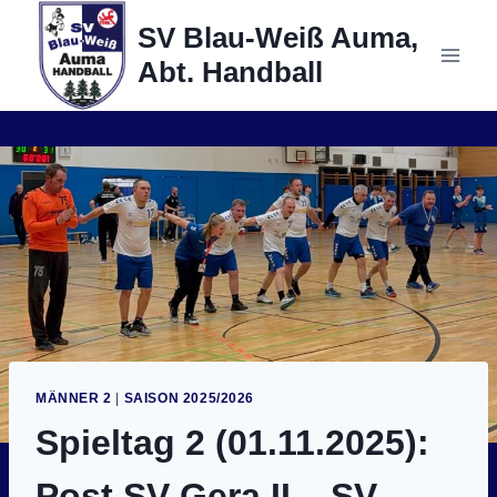
Zum
SV Blau-Weiß Auma,
Inhalt
Abt. Handball
springen
MÄNNER 2
|
SAISON 2025/2026
Spieltag 2 (01.11.2025):
Post SV Gera II – SV