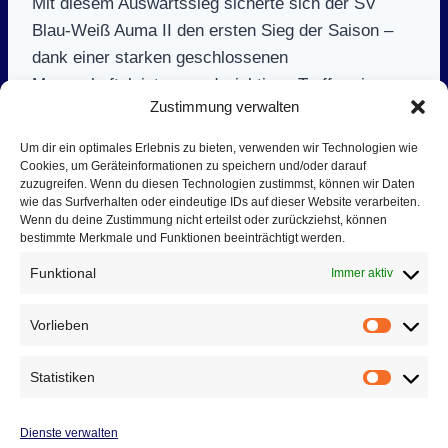
Mit diesem Auswärtssieg sicherte sich der SV
Blau-Weiß Auma II den ersten Sieg der Saison –
dank einer starken geschlossenen
Mannschaftsleistung und wichtigen Treffern in
Zustimmung verwalten
entscheidenden Momenten.
Um dir ein optimales Erlebnis zu bieten, verwenden wir Technologien wie
Cookies, um Geräteinformationen zu speichern und/oder darauf
Auma spielte mit: Erik Hoffmann (15), Jonathan
zuzugreifen. Wenn du diesen Technologien zustimmst, können wir Daten
Lerch (5), Johannes Mälzer (2), Fritz
wie das Surfverhalten oder eindeutige IDs auf dieser Website verarbeiten.
Wenn du deine Zustimmung nicht erteilst oder zurückziehst, können
Riemenschneider (4), Manuel Gaipl (4), Kay-Uwe
bestimmte Merkmale und Funktionen beeinträchtigt werden.
Neudeck (1) und Karsten Fritzsche
Funktional
Immer aktiv
Vorlieben
Vorlieb
Beitragsnavigation
ZURÜCK
WEITER
Statistiken
Spieltag 1 (25.10.2025):
Spieltag 2 (01.11.2025):
Statist
LSV Ziegelheim II – SV
SV Blau-Weiß Auma
Blau-Weiß Auma II
männl. C-Jugend – TSV
Dienste verwalten