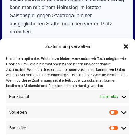
kann man mit einem Heimsieg im letzten
Saisonspiel gegen Stadtroda in einer
ausgeglichenen Staffel noch den vierten Platz
erreichen.
Zustimmung verwalten
Auma spielte mit Paul Lerch, Manuel Krause,
Manuel Jedan (4), Tim Seidel (2), Kay-Uwe
Um dir ein optimales Erlebnis zu bieten, verwenden wir Technologien wie
Cookies, um Geräteinformationen zu speichern und/oder darauf
Neudeck, Patrick Mattke (5), Thomas Rüdiger (3),
zuzugreifen. Wenn du diesen Technologien zustimmst, können wir Daten
Lukas Kraske (4), Steffen Rohleder (2), Erik
wie das Surfverhalten oder eindeutige IDs auf dieser Website verarbeiten.
Wenn du deine Zustimmung nicht erteilst oder zurückziehst, können
Hoffmann (8), Marius Selzer (2) und Andre Grille
bestimmte Merkmale und Funktionen beeinträchtigt werden.
(1).
Funktional
Immer aktiv
Vorlieben
Vorlieb
Beitragsnavigation
ZURÜCK
WEITER
Statistiken
Tagesordnung der
Spieltag 16 (6.5.2017):
Statist