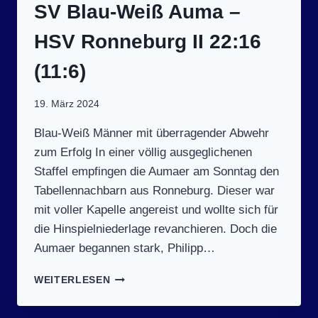
WEISS A
SV Blau-Weiß Auma –
UMA I
I 3
HSV Ronneburg II 22:16
3:30 (
14:13)
(11:6)
19. März 2024
Blau-Weiß Männer mit überragender Abwehr
zum Erfolg In einer völlig ausgeglichenen
Staffel empfingen die Aumaer am Sonntag den
Tabellennachbarn aus Ronneburg. Dieser war
mit voller Kapelle angereist und wollte sich für
die Hinspielniederlage revanchieren. Doch die
Aumaer begannen stark, Philipp…
SPIELTAG
WEITERLESEN
11
(17.3.2024):