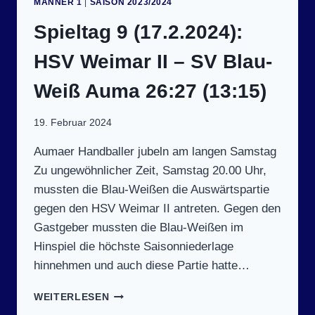
MÄNNER 1
|
SAISON 2023/2024
–
SV
Spieltag 9 (17.2.2024):
BLAU-
WEISS A
HSV Weimar II – SV Blau-
UMA I
I 2
Weiß Auma 26:27 (13:15)
0:32 (
12:17)
19. Februar 2024
Aumaer Handballer jubeln am langen Samstag
Zu ungewöhnlicher Zeit, Samstag 20.00 Uhr,
mussten die Blau-Weißen die Auswärtspartie
gegen den HSV Weimar II antreten. Gegen den
Gastgeber mussten die Blau-Weißen im
Hinspiel die höchste Saisonniederlage
hinnehmen und auch diese Partie hatte…
SPIELTAG
WEITERLESEN
9