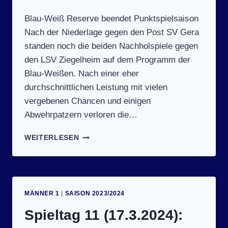
Blau-Weiß Reserve beendet Punktspielsaison
Nach der Niederlage gegen den Post SV Gera
standen noch die beiden Nachholspiele gegen
den LSV Ziegelheim auf dem Programm der
Blau-Weißen. Nach einer eher
durchschnittlichen Leistung mit vielen
vergebenen Chancen und einigen
Abwehrpatzern verloren die…
SPIELTAG
WEITERLESEN
3
(23.3.2024):
LSV
ZIEGELHEIM
II
MÄNNER 1
|
SAISON 2023/2024
–
SV
Spieltag 11 (17.3.2024):
BLAU-