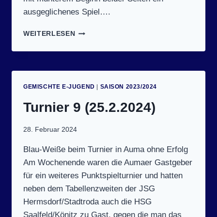
ausgeglichenes Spiel….
SPIELTAG
WEITERLESEN
10
(2.3.2024):
POST
SV
GERA
GEMISCHTE E-JUGEND
|
SAISON 2023/2024
II
–
Turnier 9 (25.2.2024)
SV
BLAU
28. Februar 2024
WEISS A
UMA I
Blau-Weiße beim Turnier in Auma ohne Erfolg
I 4
Am Wochenende waren die Aumaer Gastgeber
2:38 (
20:16)
für ein weiteres Punktspielturnier und hatten
neben dem Tabellenzweiten der JSG
Hermsdorf/Stadtroda auch die HSG
Saalfeld/Könitz zu Gast, gegen die man das