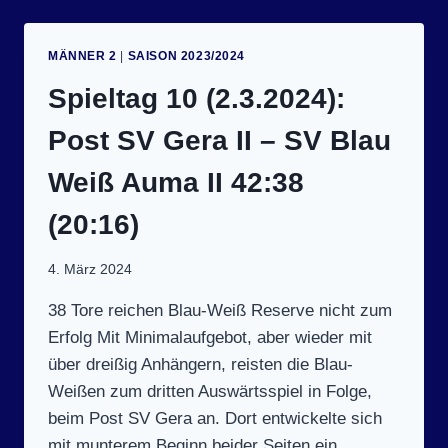
SV
BLAU-
WEISS A
MÄNNER 2
|
SAISON 2023/2024
UMA –
H
Spieltag 10 (2.3.2024):
SV R
ONNEBURG I
Post SV Gera II – SV Blau
I 2
2:16 (
Weiß Auma II 42:38
11:6)
(20:16)
4. März 2024
38 Tore reichen Blau-Weiß Reserve nicht zum
Erfolg Mit Minimalaufgebot, aber wieder mit
über dreißig Anhängern, reisten die Blau-
Weißen zum dritten Auswärtsspiel in Folge,
beim Post SV Gera an. Dort entwickelte sich
mit munterem Beginn beider Seiten ein