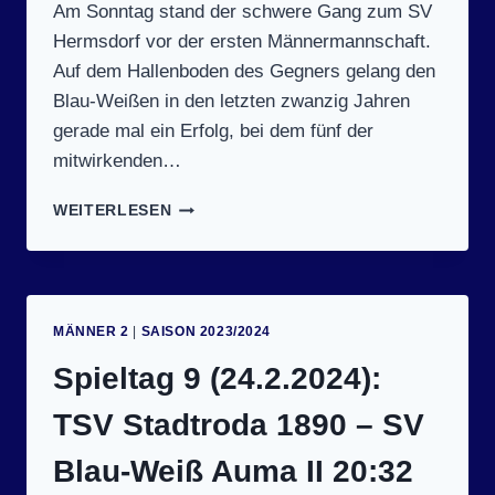
Am Sonntag stand der schwere Gang zum SV
Hermsdorf vor der ersten Männermannschaft.
Auf dem Hallenboden des Gegners gelang den
Blau-Weißen in den letzten zwanzig Jahren
gerade mal ein Erfolg, bei dem fünf der
mitwirkenden…
SPIELTAG
WEITERLESEN
10
(25.2.2024):
SV
HERMSDORF
II
MÄNNER 2
|
SAISON 2023/2024
–
SV
Spieltag 9 (24.2.2024):
BLAU-
WEISS A
TSV Stadtroda 1890 – SV
UMA 2
8:23 (
Blau-Weiß Auma II 20:32
17:12)