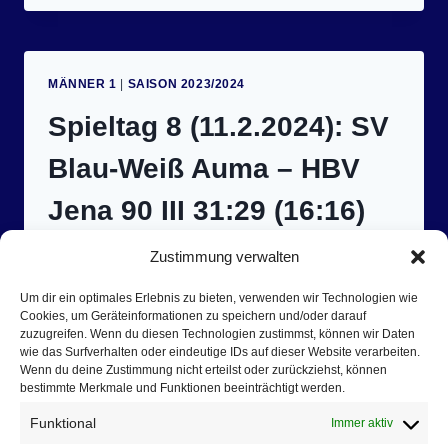
(17.2.2024):
HSV
WEIMAR
II
MÄNNER 1
|
SAISON 2023/2024
–
SV
Spieltag 8 (11.2.2024): SV
BLAU-
WEISS A
Blau-Weiß Auma – HBV
UMA 2
6:27 (
Jena 90 III 31:29 (16:16)
13:15)
Zustimmung verwalten
13. Februar 2024
Blau-Weiß Männer mit Arbeitssieg gegen Jena
Um dir ein optimales Erlebnis zu bieten, verwenden wir Technologien wie
Cookies, um Geräteinformationen zu speichern und/oder darauf
Nach über zwei Monaten konnten sich die
zuzugreifen. Wenn du diesen Technologien zustimmst, können wir Daten
Blau-Weißen gegen Jena endlich wieder in
wie das Surfverhalten oder eindeutige IDs auf dieser Website verarbeiten.
Wenn du deine Zustimmung nicht erteilst oder zurückziehst, können
heimischer Halle zeigen. Die Gäste begannen
bestimmte Merkmale und Funktionen beeinträchtigt werden.
trotz Minimalaufgebot mit einer sehr offensiven
Funktional
Immer aktiv
Deckung, um die Angriffsstrategie der Aumaer