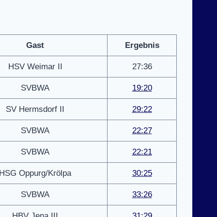
Gast
Ergebnis
HSV Weimar II
27:36
SVBWA
19:20
SV Hermsdorf II
29:22
SVBWA
22:27
SVBWA
22:21
HSG Oppurg/Krölpa
30:25
SVBWA
33:26
HBV Jena III
31:29