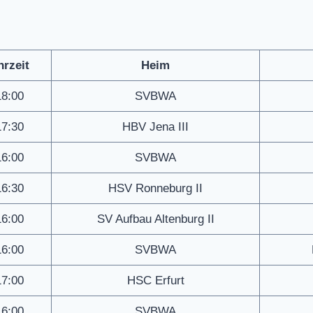
hrzeit
Heim
18:00
SVBWA
17:30
HBV Jena III
16:00
SVBWA
16:30
HSV Ronneburg II
16:00
SV Aufbau Altenburg II
16:00
SVBWA
17:00
HSC Erfurt
16:00
SVBWA