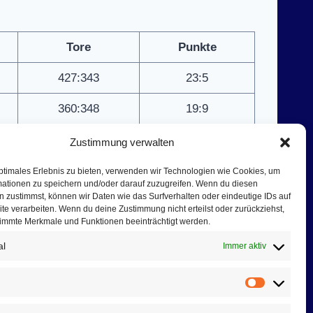
Tore
Punkte
427:343
23:5
360:348
19:9
360:348
17:11
Zustimmung verwalten
365:372
14:14
ptimales Erlebnis zu bieten, verwenden wir Technologien wie Cookies, um
mationen zu speichern und/oder darauf zuzugreifen. Wenn du diesen
 zustimmst, können wir Daten wie das Surfverhalten oder eindeutige IDs auf
325:375
13:15
te verarbeiten. Wenn du deine Zustimmung nicht erteilst oder zurückziehst,
immte Merkmale und Funktionen beeinträchtigt werden.
399:390
11:17
al
Immer aktiv
354:372
9:19
n
Vorliebe
337:395
6:22