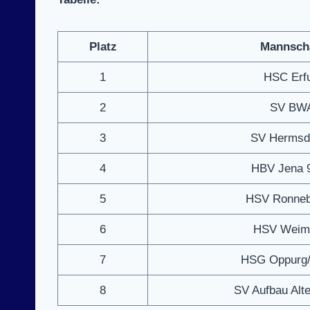
Platz
Mannsch
1
HSC Erfu
2
SV BW
3
SV Hermsdo
4
HBV Jena 9
5
HSV Ronnebu
6
HSV Weima
7
HSG Oppurg/
8
SV Aufbau Alte