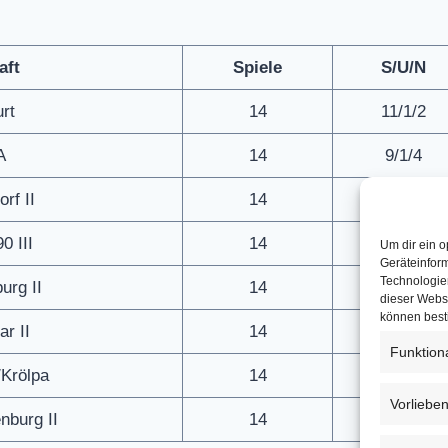
aft
Spiele
S/U/N
rt
14
11/1/2
A
14
9/1/4
rf II
14
7/3/4
0 III
14
6/2/6
Um dir ein o
Geräteinfor
Technologien
rg II
14
6/1/7
dieser Websi
können best
r II
14
5/1/8
Funktion
Krölpa
14
4/1/9
Vorliebe
nburg II
14
3/0/11