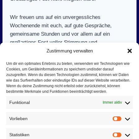
Wir freuen uns auf ein unvergessliches
Wochenende mit euch, auf gute Gespräche,
gemeinsame Stunden und vor allem auf ein
großartiges Fest voller Stimmung und
Gemeinschaft.
Zustimmung verwalten
Um dir ein optimales Erlebnis zu bieten, verwenden wir Technologien wie
Die Handballer vom SV Blau-Weiß Auma freuen
Cookies, um Geräteinformationen zu speichern und/oder darauf
zuzugreifen. Wenn du diesen Technologien zustimmst, können wir Daten
sich auf euren Besuch!
wie das Surfverhalten oder eindeutige IDs auf dieser Website verarbeiten.
Wenn du deine Zustimmung nicht erteilst oder zurückziehst, können
bestimmte Merkmale und Funktionen beeinträchtigt werden.
Kommt vorbei – feiert mit uns!
Funktional
Immer aktiv
Vorlieben
Vorlieb
Beitragsnavigation
ZURÜCK
WEITER
Statistiken
Spieltag 10
Rückblick auf das 26.
Statist